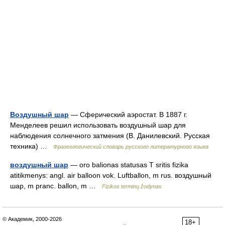
Воздушный шар
— Сферический аэростат. В 1887 г.
Менделеев решил использовать воздушный шар для
наблюдения солнечного затмения (В. Данилевский. Русская
техника) …
Фразеологический словарь русского литературного языка
воздушный шар
— oro balionas statusas T sritis fizika
atitikmenys: angl. air balloon vok. Luftballon, m rus. воздушный
шар, m pranc. ballon, m …
Fizikos terminų žodynas
© Академик, 2000-2026
18+