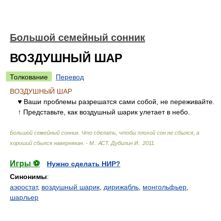
Большой семейный сонник
ВОЗДУШНЫЙ ШАР
Толкование
Перевод
ВОЗДУШНЫЙ ШАР
♥ Ваши проблемы разрешатся сами собой, не переживайте.
↑ Представьте, как воздушный шарик улетает в небо.
Большой семейный сонник. Что сделать, чтобы плохой сон не сбылся, а
хороший сбылся навернякан. - М.: АСТ
.
Дубилин И.
.
2011
.
Игры ⚽
Нужно сделать НИР?
Синонимы
:
аэростат
,
воздушный шарик
,
дирижабль
,
монгольфьер
,
шарльер